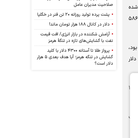
صلاحیت مدیران عامل
شده
پشت پرده تولید روزانه ۲۰ تن فنر در خگلپا
است. کمپین او مستقیماً بیش از یک میلیارد دلار جمع‌آوری کرد که ۴۰ درصد آن از کمک‌های مالی کوچک به علاوه ۵۸۶
دلار در کانال ۱۸۸ هزار تومان ماند!
آرامش شکننده در بازار انرژی/ افت قیمت
نفت با گشایش‌های تازه در تنگۀ هرمز
لی کوچک بود،
پرواز طلا تا آستانه ۴۳۰۰ دلار با کلید
گشایش در تنگه هرمز؛ آیا هدف بعدی ۵ هزار
ننده، تیموتی ملون بود که ۱۹۷ میلیون دلار
دلار است؟
کمپین‌های انتخاباتی هریس و ترامپ از مارس تا اول نوامبر ۲.۶ میلیارد دلار برای تبلیغات هزینه کردند. دموکرات‌ها ۱.۶
امپ