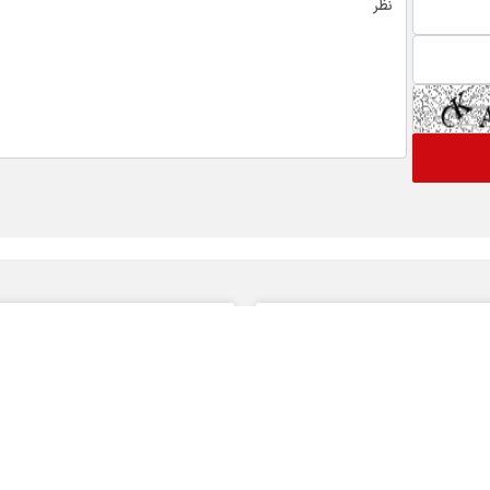
 های ویژه خبری
اخبار نماد ها
گ
رتاپ
فن افزار
 بورسی
تپسی