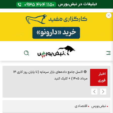
🔴 اکسل جامع داده‌های بازار سرمایه (تا پایان روز کاری ۱۴
🚨مس 14000
اخبار
مرداد ۱۴۰۵) + کلیک کنید
فوری
نبض‌بورس
اقتصادی