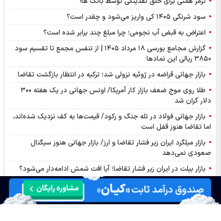
ترمز همتی برای خلق نقدینگی توسط بانک ها!
سود شرنگی ۱۴۰۵ کی واریز می‌شود و چقدر است؟
اعتراض به قبض آب نجومی؛ چرا مبلغ چند برابر شده است؟
گزارش مجامع بورسی ۱۸ مرداد ۱۴۰۵ | از تنفس مجمع تا تقسیم سود
۳۸۵۰ ریالی این نماد‌ها
بازار جهانی قراضه در ژوئیه نزولی شد؛ ترکیه در انتظار بازگشت تقاضا
طلا روی موج ضعف بازار کار آمریکا/ اونس جهانی در یک هفته ۳۰۰
دلار گران شد
بازار جهانی فولاد در تله جنگ و رکود/ قیمت‌ها به کف نزدیک شده‌اند،
اما تقاضا هنوز قفل است
بازار میلگرد ایران زیر فشار تقاضا و ارز/ بازار جهانی هنوز سیگنال
صعودی نمی‌دهد
بازار بیلت در ایران زیر فشار تقاضا؛ آیا افت شمش ادامه‌دار می‌شود؟
سنگ‌آهن چین در دوراهی ۹۳ تا ۹۶ دلار/ ریسک عرضه، برگ برنده بازار
شد
کاهش قیمت محصولات فولادی هم‌گام با افت دلار/ ورق روغنی خلاف