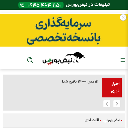
🚨مس 14000 دلاری شد!
🚨پز
اخبار
فوری
نبض‌بورس
اقتصادی