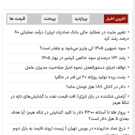
آخرین اخبار
پربازدید
پربحث
قیمت ها
تغییر مثبت در عملکرد مالی بانک صادرات ایران/ درآمد عملیاتی 80
درصد رشد کرد
سود شبهرن ۱۴۰۵ کی واریز می‌شود و چقدر است؟
رشد ۱۶۲ درصدی سود خالص کپشیر در بهار ۱۴۰۵
توقف اجرای دستورالعمل نحوه احراز صلاحیت مدیران عامل
پشت پرده تولید روزانه ۲۰ تن فنر در خگلپا
دلار در کانال ۱۸۸ هزار تومان ماند!
آرامش شکننده در بازار انرژی/ افت قیمت نفت با گشایش‌های تازه در
تنگۀ هرمز
پرواز طلا تا آستانه ۴۳۰۰ دلار با کلید گشایش در تنگه هرمز؛ آیا هدف
بعدی ۵ هزار دلار است؟
درج نماد «داروند» در بورس تهران | زیست اروند فارمد به بازار دوم
بورس پیوست