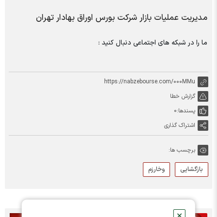
مدیریت عملیات بازار شرکت بورس اوراق بهادار تهران
ما را در شبکه های اجتماعی دنبال کنید :
https://nabzebourse.com/000MMu
گزارش خطا
پسندها:
0
اشتراک گذاری
برچسب ها:
بازگشایی
وخارزم
✕