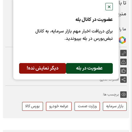
تا بازار سرمایه دچار نوسان شدید نشود.
✕
منبع: پایگاه خبری بازار سرمایه ایران
عضویت در کانال بله
ما را در شبکه های اجتماعی دنبال کنید :
برای دریافت اخبار مهم بازار سرمایه، به کانال
نبض‌بورس در بله بپیوندید.
https://nabzebourse.com/000MKk
گزارش خطا
عضویت در بله
دیگر نمایش نده!
پسندها:
0
اشتراک گذاری
برچسب ها:
بازار سرمایه
وزارت صمت
عرضه خودرو
بورس کالا