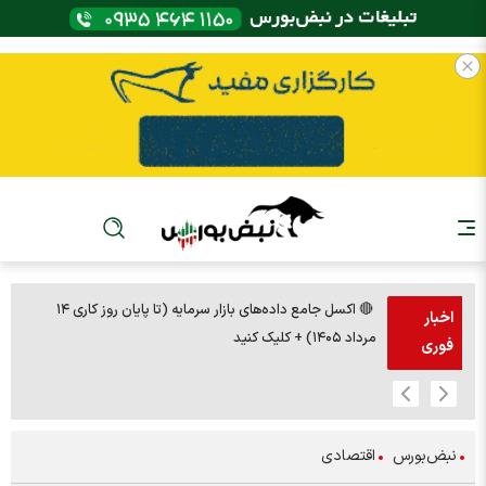
🔴 اکسل جامع داده‌های بازار سرمایه (تا پایان روز کاری ۱۴
🚨مس 14000
اخبار
مرداد ۱۴۰۵) + کلیک کنید
فوری
نبض‌بورس
اقتصادی