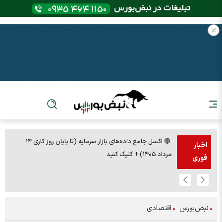
🔴 اکسل جامع داده‌های بازار سرمایه (تا پایان روز کاری ۱۴
🚨مس 14000
اخبار
مرداد ۱۴۰۵) + کلیک کنید
فوری
نبض‌بورس
اقتصادی