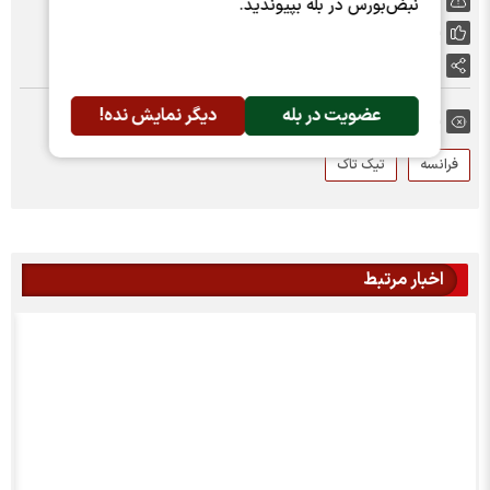
گزارش خطا
نبض‌بورس در بله بپیوندید.
پسندها:
0
اشتراک گذاری
عضویت در بله
دیگر نمایش نده!
برچسب ها:
فرانسه
تیک تاک
اخبار مرتبط