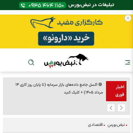
🔴 اکسل جامع داده‌های بازار سرمایه (تا پایان روز کاری ۱۴
🚨مس 14000
اخبار
مرداد ۱۴۰۵) + کلیک کنید
فوری
نبض‌بورس
اقتصادی