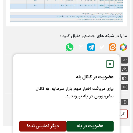
ما را در شبکه های اجتماعی دنبال کنید :
https://nabzebourse.com/000MJT
✕
گزارش خطا
عضویت در کانال بله
پسندها:
0
اشتراک گذاری
برای دریافت اخبار مهم بازار سرمایه، به کانال
نبض‌بورس در بله بپیوندید.
برچسب ها:
گزارش ماهانه
فروش
کنوپا
عضویت در بله
دیگر نمایش نده!