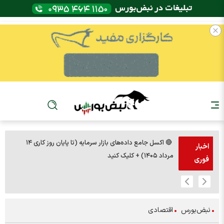
🔴 اکسل جامع داده‌های بازار سرمایه (تا پایان روز کاری ۱۴
🚨مس 14000
اخبار
مرداد ۱۴۰۵) + کلیک کنید
فوری
نبض‌بورس
اقتصادی