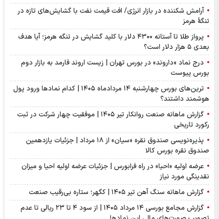
آرامش شکننده در بازار انرژی/ افت قیمت نفت با گشایش‌های تازه در
تنگۀ هرمز
پرواز طلا تا آستانه ۴۳۰۰ دلار با کلید گشایش در تنگه هرمز؛ آیا هدف
بعدی ۵ هزار دلار است؟
درج نماد «داروند» در بورس تهران | زیست اروند فارمد به بازار دوم
بورس پیوست
ترین‌های بورس چهارشنبه ۱۴ مردادماه ۱۴۰۵ | کدام نماد‌ها ورود پول
هوشمند داشتند؟
گزارش ماهانه صنعت روانکار تیر ۱۴۰۵ | موفقیت چهار شرکت در ثبت
رکورد تاریخی
پذیره‌نویسی صندوق نقره «سیان» از ۱۸ مرداد | جزئیات یازدهمین
صندوق نقره بورس کالا
عرضه اولیه «احیا» در راه فرابورس | جزئیات عرضه اولیه احیا و میزان
نقدینگی مورد نیاز
گزارش ماهانه سنگ آهن تیر ۱۴۰۵ | کگهر؛ ستاره بی‌رقیب صنعت
گزارش مجامع بورسی ۱۴ مرداد ۱۴۰۵ | از سود ۴ تا ۲۳ ریالی تا عدم
تصویب صورت‌های مالی این نماد‌ها