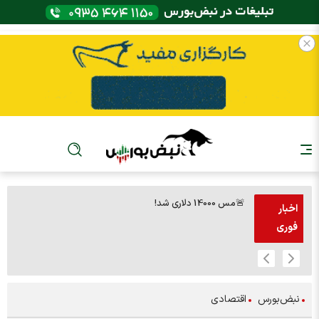
🚨مس 14000 دلاری شد!
🚨پز
اخبار
فوری
نبض‌بورس
اقتصادی