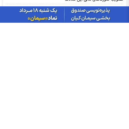
سبزپوشی بورسی با خبر توافق ایران و عمان/ پیش بینی شنبه 17
مرداد ماه
از درآمد ثابت تا طلا؛ آشنایی با صندوق‌های سرمایه‌گذاری ترنج
بازار گوگرد چین وارد فاز اصلاح شد؛ ضعف تقاضای کودهای فسفاته
ادامه دارد
ریزش دلار و صعود بورس، امروز در بازارها چه گذشت؟
سود فجام ۱۴۰۵ کی واریز می‌شود و چقدر است؟
آمار معاملات فیزیکی بورس کالا امروز چهارشنبه ۱۴ مرداد |فخاس، جم
و فخوز در صدر دادوستد‌ها
قیمت دلار امروز چهارشنبه ۱۴ مردادماه ۱۴۰۵ | دلار در بازار آزاد عقب
نشست؛ حواله‌ها در مرکز مبادله بالا رفتند
اخبار چهره ها
افشین خانی