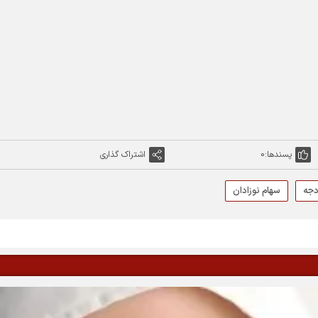
پسندها:
0
اشتراک گذاری
دجه
سهام نوزادان