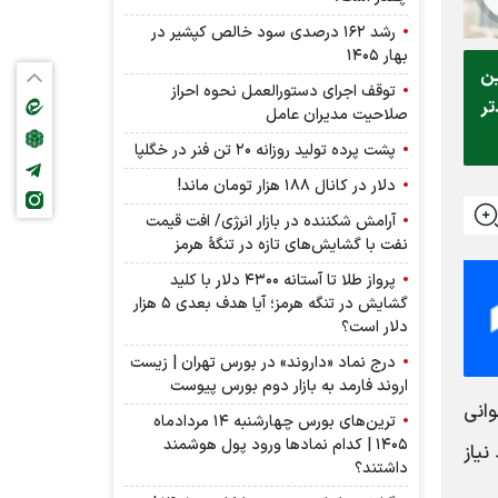
رشد ۱۶۲ درصدی سود خالص کپشیر در
بهار ۱۴۰۵
ین
توقف اجرای دستورالعمل نحوه احراز
تر
صلاحیت مدیران عامل
پشت پرده تولید روزانه ۲۰ تن فنر در خگلپا
دلار در کانال ۱۸۸ هزار تومان ماند!
آرامش شکننده در بازار انرژی/ افت قیمت
نفت با گشایش‌های تازه در تنگۀ هرمز
پرواز طلا تا آستانه ۴۳۰۰ دلار با کلید
گشایش در تنگه هرمز؛ آیا هدف بعدی ۵ هزار
دلار است؟
درج نماد «داروند» در بورس تهران | زیست
اروند فارمد به بازار دوم بورس پیوست
انی
ترین‌های بورس چهارشنبه ۱۴ مردادماه
۱۴۰۵ | کدام نماد‌ها ورود پول هوشمند
نیاز
داشتند؟