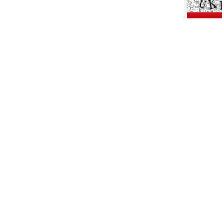
 های ویژه خبری
اخبار نماد ها
گ
رتاپ
فن افزار
 بورسی
تپسی
ولیه
فصبا
ینی بورس
وبصادر
 بورس
وتجارت