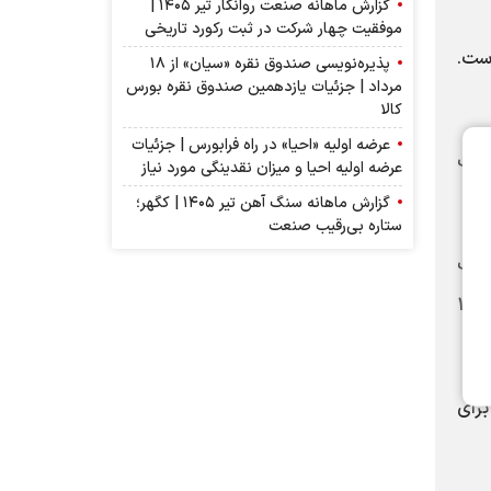
گزارش ماهانه صنعت روانکار تیر ۱۴۰۵ |
موفقیت چهار شرکت در ثبت رکورد تاریخی
ست.
پذیره‌نویسی صندوق نقره «سیان» از ۱۸
مرداد | جزئیات یازدهمین صندوق نقره بورس
کالا
عرضه اولیه «احیا» در راه فرابورس | جزئیات
امات
عرضه اولیه احیا و میزان نقدینگی مورد نیاز
گزارش ماهانه سنگ آهن تیر ۱۴۰۵ | کگهر؛
ستاره بی‌رقیب صنعت
 یک
 در قالب واحدهای صندوق‌های سرمایه‌گذاری قابل معامله در بورس به نوزادانی که پس از سال 1400
برای