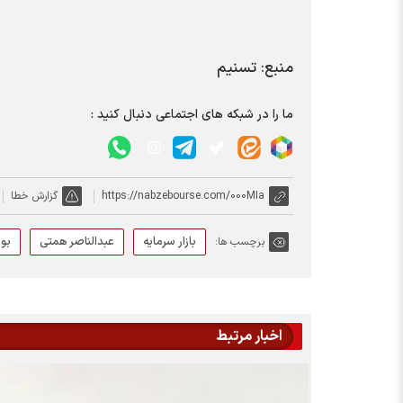
منبع: تسنیم
ما را در شبکه های اجتماعی دنبال کنید :
https://nabzebourse.com/000MIa
گزارش خطا
بازار سرمایه
عبدالناصر همتی
بو
برچسب ها:
اخبار مرتبط