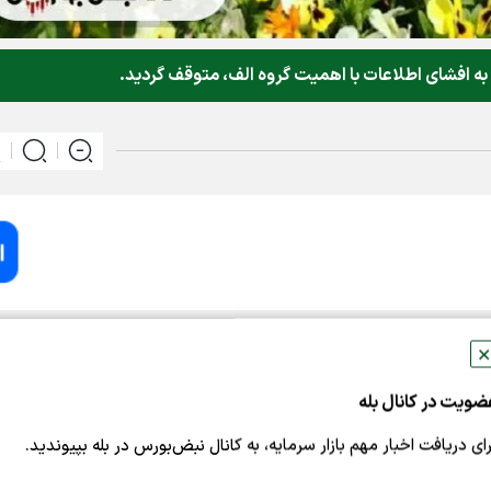
ه افشای اطلاعات با اهمیت گروه الف، متوقف گردید.
به نقل از کدال،نماد معاملاتی شرکت پتروشیمی خراسان (خراسان ۱) با توجه به افش
✕
ز معاملاتی بعد بصورت حراج ناپیوسته و بدون محدودیت دامنه نو
ضویت در کانال بله
رای دریافت اخبار مهم بازار سرمایه، به کانال نبض‌بورس در بله بپیوندید.
ران