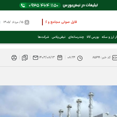
فایل صوتی مجامع و کنفرانس ها
را از اینجا گوش کنید
۱۵/ مرداد /۱۴۰۵
عرضه اولیه بعدی کدام نماد است؟ (کلیک کنید)
ر ارز و سکه
بورس کالا
چندرسانه‌ای
نبض‌پلاس
شرکت‌ها
فوری:
پرداخت وام 200 میلیونی بورس از روز شنبه ۹ خرداد ۱۴۰۵
کد خبر: ۸۵۶۹۹
۰۸:۲۴
۱۴۰۳/۰۸/۱۳
فوری:
شاخص کل کانال 4 میلیون واحد را رد کرد