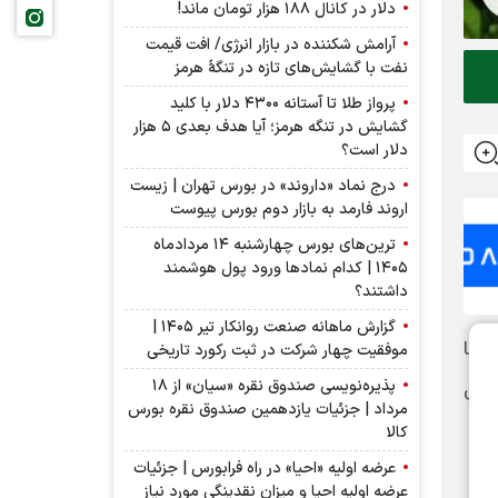
دلار در کانال ۱۸۸ هزار تومان ماند!
آرامش شکننده در بازار انرژی/ افت قیمت
نفت با گشایش‌های تازه در تنگۀ هرمز
پرواز طلا تا آستانه ۴۳۰۰ دلار با کلید
گشایش در تنگه هرمز؛ آیا هدف بعدی ۵ هزار
دلار است؟
درج نماد «داروند» در بورس تهران | زیست
اروند فارمد به بازار دوم بورس پیوست
ترین‌های بورس چهارشنبه ۱۴ مردادماه
۱۴۰۵ | کدام نماد‌ها ورود پول هوشمند
داشتند؟
گزارش ماهانه صنعت روانکار تیر ۱۴۰۵ |
ای اطلاعات با
موفقیت چهار شرکت در ثبت رکورد تاریخی
پذیره‌نویسی صندوق نقره «سیان» از ۱۸
سان
مرداد | جزئیات یازدهمین صندوق نقره بورس
کالا
عرضه اولیه «احیا» در راه فرابورس | جزئیات
عرضه اولیه احیا و میزان نقدینگی مورد نیاز