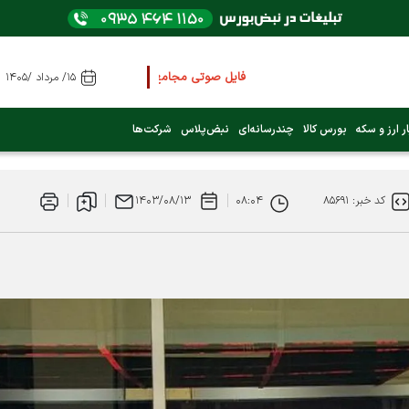
فایل صوتی مجامع و کنفرانس ها
را از اینجا گوش کنید
۱۵/ مرداد /۱۴۰۵
عرضه اولیه بعدی کدام نماد است؟ (کلیک کنید)
ر ارز و سکه
بورس کالا
چندرسانه‌ای
نبض‌پلاس
شرکت‌ها
فوری:
پرداخت وام 200 میلیونی بورس از روز شنبه ۹ خرداد ۱۴۰۵
کد خبر: ۸۵۶۹۱
۰۸:۰۴
۱۴۰۳/۰۸/۱۳
فوری:
شاخص کل کانال 4 میلیون واحد را رد کرد