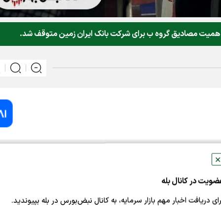
ا اهمیت مصادیق گروه ب برای شرکت بانک ایران زمین متوقف شد.
به نقل از کدال،نماد معاملاتی (وزمین ۱) به دلیل افشای اطلاعات با اهمیت مصادیق گر
✕
 است نماد مذکور حداکثر دو روز کاری پس از توقف و با اعلام 
ضویت در کانال بله
امنه نوسان قیمت بازگشایی خواهد شد.
رای دریافت اخبار مهم بازار سرمایه، به کانال نبض‌بورس در بله بپیوندید.