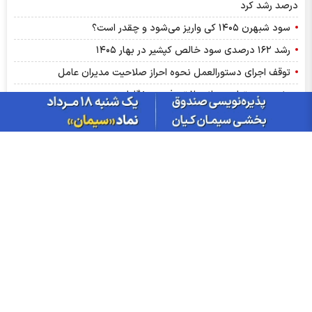
درصد رشد کرد
سود شبهرن ۱۴۰۵ کی واریز می‌شود و چقدر است؟
رشد ۱۶۲ درصدی سود خالص کپشیر در بهار ۱۴۰۵
توقف اجرای دستورالعمل نحوه احراز صلاحیت مدیران عامل
پشت پرده تولید روزانه ۲۰ تن فنر در خگلپا
دلار در کانال ۱۸۸ هزار تومان ماند!
آرامش شکننده در بازار انرژی/ افت قیمت نفت با گشایش‌های تازه در
تنگۀ هرمز
پرواز طلا تا آستانه ۴۳۰۰ دلار با کلید گشایش در تنگه هرمز؛ آیا هدف
بعدی ۵ هزار دلار است؟
درج نماد «داروند» در بورس تهران | زیست اروند فارمد به بازار دوم
بورس پیوست
ترین‌های بورس چهارشنبه ۱۴ مردادماه ۱۴۰۵ | کدام نماد‌ها ورود پول
هوشمند داشتند؟
اخبار چهره ها