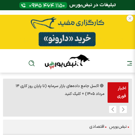
🔴 اکسل جامع داده‌های بازار سرمایه (تا پایان روز کاری ۱۴
🚨مس 14000
اخبار
مرداد ۱۴۰۵) + کلیک کنید
فوری
نبض‌بورس
اقتصادی