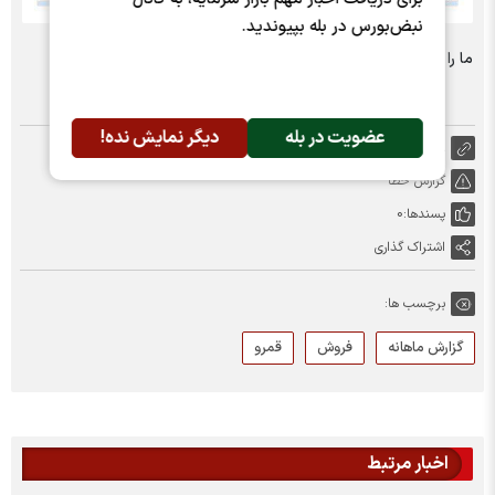
نبض‌بورس در بله بپیوندید.
ما را در شبکه های اجتماعی دنبال کنید :
عضویت در بله
دیگر نمایش نده!
https://nabzebourse.com/000MFA
گزارش خطا
پسندها:
0
اشتراک گذاری
برچسب ها:
گزارش ماهانه
فروش
قمرو
اخبار مرتبط