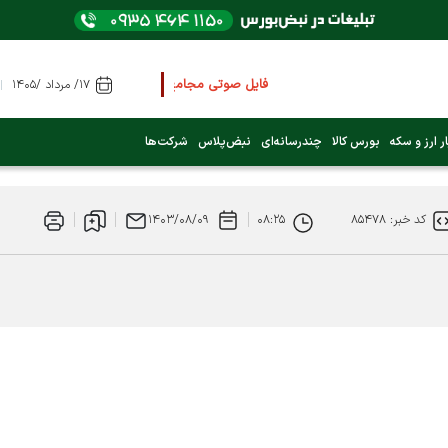
فایل صوتی مجامع و کنفرانس ها
را از اینجا گوش کنی
۱۷/ مرداد /۱۴۰۵
عرضه اولیه بعدی کدام نماد است؟ (کلیک کنید)
ر ارز و سکه
بورس کالا
چندرسانه‌ای
نبض‌پلاس
شرکت‌ها
فوری:
پرداخت وام 200 میلیونی بورس از روز شنبه ۹ خرداد ۱۴۰۵
کد خبر: ۸۵۴۷۸
۰۸:۲۵
۱۴۰۳/۰۸/۰۹
فوری:
شاخص کل کانال 4 میلیون واحد را رد کرد