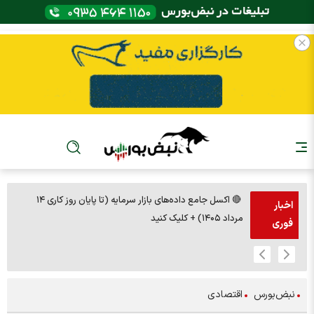
🔴 اکسل جامع داده‌های بازار سرمایه (تا پایان روز کاری ۱۴
🚨مس 14000
اخبار
مرداد ۱۴۰۵) + کلیک کنید
فوری
نبض‌بورس
اقتصادی