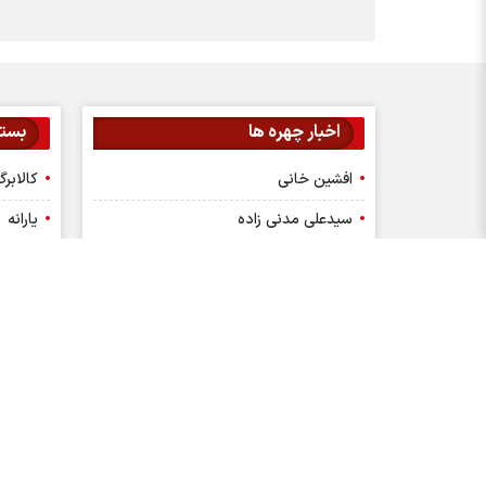
اخبار چهره ها
بسته
افشین خانی
کالابر
سیدعلی مدنی زاده
یارانه
عبدالناصر همتی
مدیران
محمدعلی شیرازی
عرضه ا
احسان دشتیانه
پیش ب
هادی محمدپور
آموزش
آرا شاوردیان
پذیره 
حجت الله صیدی
سهام 