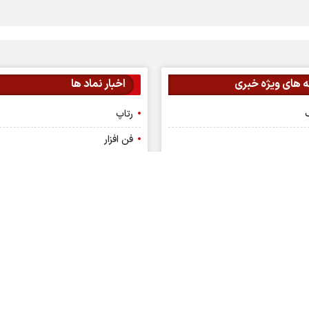
 های ویژه خبری
اخبار نماد ها
گ
رتاپ
فن افزار
 بورسی
تپسی
ولیه
فصبا
ینی بورس
وبصادر
 بورس
وتجارت
نویسی
وبملت
عدالت
خساپا