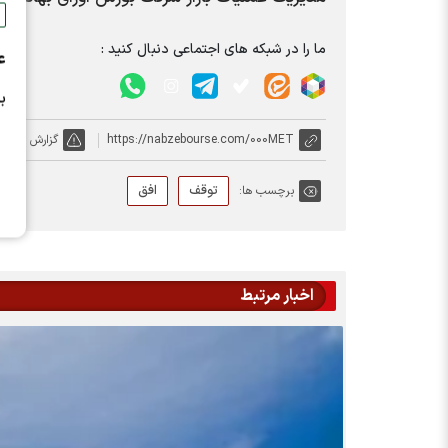
ما را در شبکه های اجتماعی دنبال کنید :
ع
ب
https://nabzebourse.com/000MET
گزارش خطا
توقف
افق
برچسب ها:
اخبار مرتبط