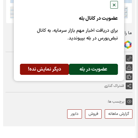
✕
عضویت در کانال بله
برای دریافت اخبار مهم بازار سرمایه، به کانال
ما را در شبکه های اجتماعی دنبال کنید :
نبض‌بورس در بله بپیوندید.
https://nabzebourse.com/000MD5
گزارش خطا
عضویت در بله
دیگر نمایش نده!
پسندها:
0
اشتراک گذاری
برچسب ها:
گزارش ماهانه
فروش
دابور