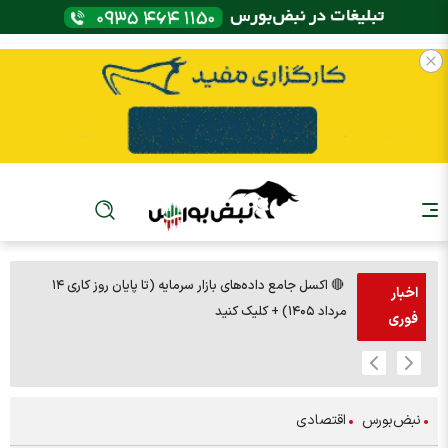
🔴 اکسل جامع داده‌های بازار سرمایه (تا پایان روز کاری ۱۴
🚨مس 14000
اخبار
مرداد ۱۴۰۵) + کلیک کنید
فوری
نبض‌بورس
اقتصادی