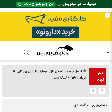
🔴 اکسل جامع داده‌های بازار سرمایه (تا پایان روز کاری ۱۴
🚨مس 14000
اخبار
مرداد ۱۴۰۵) + کلیک کنید
فوری
نبض‌بورس
اقتصادی