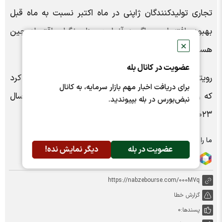
تجاری تولیدکنندگان ژاپنی در ماه اکتبر نسبت به ماه قبل
بهبود یافته است، اگرچه آنها همچنان نگران اقتصاد چین
✕
هستند.
عضویت در کانال بله
رویترز گزارش کرد که صندوق بین‌المللی پول پیش‌بینی کرد
برای دریافت اخبار مهم بازار سرمایه، به کانال
که رشد اقتصادی ژاپن در سال جاری از ۱.۷ درصد در سال
نبض‌بورس در بله بپیوندید.
۲۰۲۳ به ۰.۳ درصد کاهش یابد. | خبرگزاری ایسنا
ما را در شبکه های اجتماعی دنبال کنید :
عضویت در بله
دیگر نمایش نده!
https://nabzebourse.com/000M7q
گزارش خطا
پسندها:
0