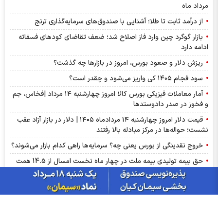
مرداد ماه
از درآمد ثابت تا طلا؛ آشنایی با صندوق‌های سرمایه‌گذاری ترنج
بازار گوگرد چین وارد فاز اصلاح شد؛ ضعف تقاضای کودهای فسفاته
ادامه دارد
ریزش دلار و صعود بورس، امروز در بازارها چه گذشت؟
سود فجام ۱۴۰۵ کی واریز می‌شود و چقدر است؟
آمار معاملات فیزیکی بورس کالا امروز چهارشنبه ۱۴ مرداد |فخاس، جم
و فخوز در صدر دادوستد‌ها
قیمت دلار امروز چهارشنبه ۱۴ مردادماه ۱۴۰۵ | دلار در بازار آزاد عقب
نشست؛ حواله‌ها در مرکز مبادله بالا رفتند
خروج نقدینگی از بورس یعنی چه؟ سرمایه‌ها راهی کدام بازار می‌شوند؟
حق بیمه تولیدی بیمه ملت در چهار ماه نخست امسال از 14.5 همت
گذشت
عرضه مستقیم محصولات ایرانول در ایام اربعین
ارزش ۷۷.۶ میلیارد تومانی معاملات زعفران در بورس کالا