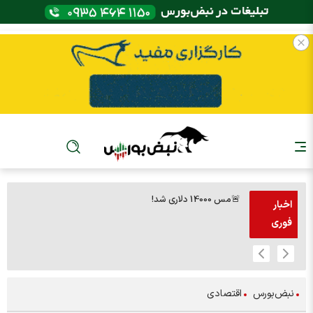
🚨مس 14000 دلاری شد!
🚨پز
اخبار
فوری
نبض‌بورس
اقتصادی