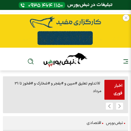
🚨تداوم تعلیق #مبین و #بفجر و #شخارک و #فخوز تا 31
اخبار
مرداد
تومان 🔹291 نماد صف فروش
فوری
نبض‌بورس
اقتصادی