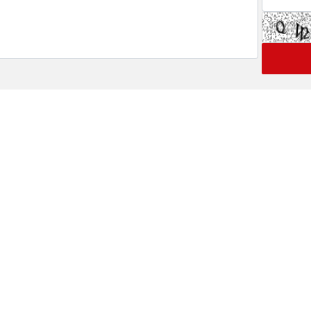
 های ویژه خبری
اخبار نماد ها
گ
رتاپ
فن افزار
 بورسی
تپسی
ولیه
فصبا
ینی بورس
وبصادر