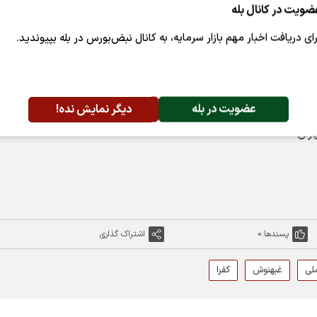
ضویت در کانال بله
رای دریافت اخبار مهم بازار سرمایه، به کانال نبض‌بورس در بله بپیوندید.
اتی شرکت‌های گروه سرمایه گذاری آتیه دماوند (واتی)، سیمان ارد
صنایع مس ایران (فملی)، بهنوش ایران (غبهنوش)، فرآورده‌های 
 گروه ب، با محدودیت نوسان قیمت آماده انجام معامله می‌باشند.
عضویت در بله
دیگر نمایش نده!
ران
پسندها:
0
اشتراک گذاری
لی
غبهنوش
کفرا