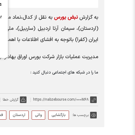
ع
ب
به گزارش
نبض بورس
به نقل از کدال،نماد معامل
(اردستان)، سیمان آرتا اردبیل (ساربیل)، ملی 
ایران (کفرا) باتوجه به افشای اطلاعات با اهمیت
مدیریت عملیات بازار شرکت بورس اوراق بهادار ته
ما را در شبکه های اجتماعی دنبال کنید :
https://nabzebourse.com/000M68
گزارش خطا
بازگشایی
واتی
اردستان
فم
برچسب ها: