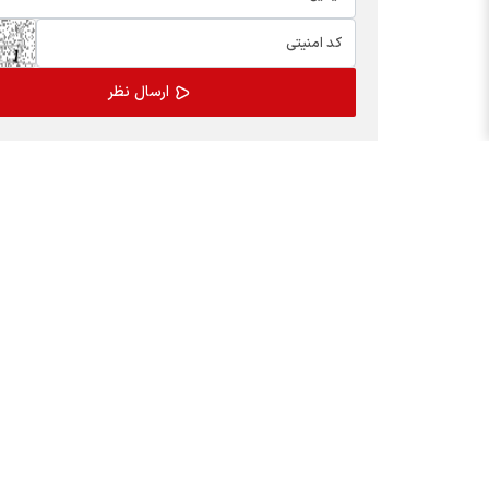
اخبار چهره ها
بسته
افشین خانی
کالابر
سیدعلی مدنی زاده
یارانه
عبدالناصر همتی
مدیران
محمدعلی شیرازی
عرضه ا
احسان دشتیانه
پیش ب