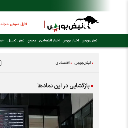
فایل صوتی مجامع و
عرضه اولیه بعدی کد
نبض‌بورس
اخبار بورس
اخبار اقتصادی
مجمع
نبض تحلیل
اخبا
فوری:
پرداخت وام 200 میلیونی بورس از روز شنبه ۹ خرداد ۱۴۰۵
نبض‌بورس
اقتصادی
فوری:
شاخص کل کانال 4 میلیون واحد 
بازگشایی در این نمادها