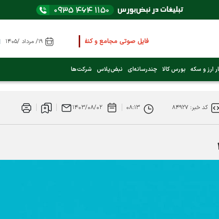
فایل صوتی مجامع و کنفرانس ها
را از اینجا گوش کنید
۱۹/ مرداد /۱۴۰۵
عرضه اولیه بعدی کدام نماد است؟ (کلیک کنید)
ر ارز و سکه
بورس کالا
چندرسانه‌ای
نبض‌پلاس
شرکت‌ها
فوری:
پرداخت وام 200 میلیونی بورس از روز شنبه ۹ خرداد ۱۴۰۵
کد خبر: ۸۴۹۲۷
۰۸:۱۳
۱۴۰۳/۰۸/۰۲
فوری:
شاخص کل کانال 4 میلیون واحد را رد کرد