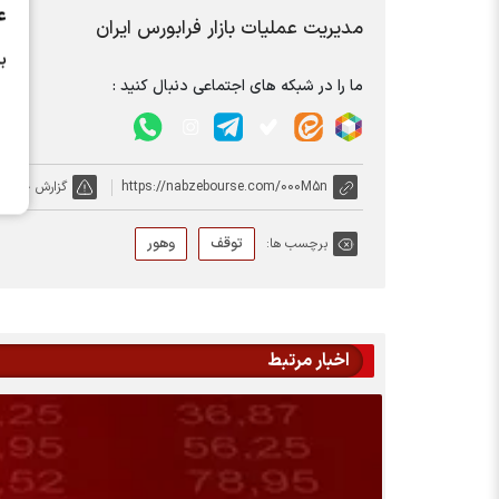
ع
مدیریت عملیات بازار فرابورس ایران
ب
ما را در شبکه های اجتماعی دنبال کنید :
https://nabzebourse.com/000M5n
گزارش خطا
توقف
وهور
برچسب ها:
اخبار مرتبط