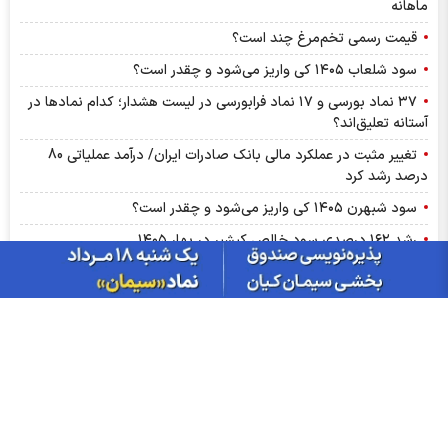
ماهانه
قیمت رسمی تخم‌مرغ چند است؟
سود شلعاب ۱۴۰۵ کی واریز می‌شود و چقدر است؟
۳۷ نماد بورسی و ۱۷ نماد فرابورسی در لیست هشدار؛ کدام نماد‌ها در
آستانه تعلیق‌اند؟
تغییر مثبت در عملکرد مالی بانک صادرات ایران/ درآمد عملیاتی 80
درصد رشد کرد
سود شبهرن ۱۴۰۵ کی واریز می‌شود و چقدر است؟
رشد ۱۶۲ درصدی سود خالص کپشیر در بهار ۱۴۰۵
توقف اجرای دستورالعمل نحوه احراز صلاحیت مدیران عامل
پشت پرده تولید روزانه ۲۰ تن فنر در خگلپا
دلار در کانال ۱۸۸ هزار تومان ماند!
آرامش شکننده در بازار انرژی/ افت قیمت نفت با گشایش‌های تازه در
تنگۀ هرمز
پرواز طلا تا آستانه ۴۳۰۰ دلار با کلید گشایش در تنگه هرمز؛ آیا هدف
بعدی ۵ هزار دلار است؟