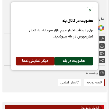
✕
ما را در شبکه های اجتماعی دنبال کنید :
عضویت در کانال بله
برای دریافت اخبار مهم بازار سرمایه، به کانال
نبض‌بورس در بله بپیوندید.
https://nabzebourse.com/000M5A
گزارش خطا
پسندها:
0
عضویت در بله
دیگر نمایش نده!
اشتراک گذاری
برچسب ها:
لایحه بودجه
کالاهای اساسی
اخبار مرتبط