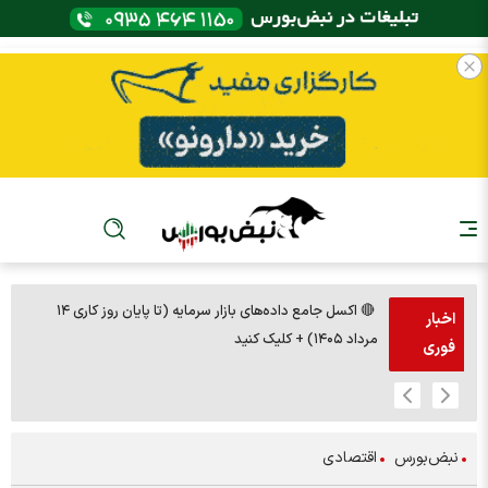
🔴 اکسل جامع داده‌های بازار سرمایه (تا پایان روز کاری ۱۴
🚨مس 14000
اخبار
مرداد ۱۴۰۵) + کلیک کنید
فوری
نبض‌بورس
اقتصادی