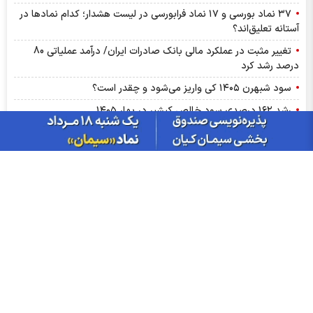
۳۷ نماد بورسی و ۱۷ نماد فرابورسی در لیست هشدار؛ کدام نماد‌ها در
آستانه تعلیق‌اند؟
تغییر مثبت در عملکرد مالی بانک صادرات ایران/ درآمد عملیاتی 80
درصد رشد کرد
سود شبهرن ۱۴۰۵ کی واریز می‌شود و چقدر است؟
رشد ۱۶۲ درصدی سود خالص کپشیر در بهار ۱۴۰۵
توقف اجرای دستورالعمل نحوه احراز صلاحیت مدیران عامل
پشت پرده تولید روزانه ۲۰ تن فنر در خگلپا
دلار در کانال ۱۸۸ هزار تومان ماند!
آرامش شکننده در بازار انرژی/ افت قیمت نفت با گشایش‌های تازه در
تنگۀ هرمز
پرواز طلا تا آستانه ۴۳۰۰ دلار با کلید گشایش در تنگه هرمز؛ آیا هدف
بعدی ۵ هزار دلار است؟
اخبار چهره ها