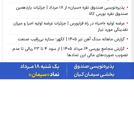
پذیره‌نویسی صندوق نقره «سیان» از ۱۸ مرداد | جزئیات یازدهمین
صندوق نقره بورس کالا
عرضه اولیه «احیا» در راه فرابورس | جزئیات عرضه اولیه احیا و میزان
نقدینگی مورد نیاز
گزارش ماهانه سنگ آهن تیر ۱۴۰۵ | کگهر؛ ستاره بی‌رقیب صنعت
گزارش مجامع بورسی ۱۴ مرداد ۱۴۰۵ | از سود ۴ تا ۲۳ ریالی تا عدم
تصویب صورت‌های مالی این نماد‌ها
سبزپوشی بورسی با خبر توافق ایران و عمان/ پیش بینی شنبه 17
مرداد ماه
از درآمد ثابت تا طلا؛ آشنایی با صندوق‌های سرمایه‌گذاری ترنج
بازار گوگرد چین وارد فاز اصلاح شد؛ ضعف تقاضای کودهای فسفاته
ادامه دارد
ریزش دلار و صعود بورس، امروز در بازارها چه گذشت؟
سود فجام ۱۴۰۵ کی واریز می‌شود و چقدر است؟
آمار معاملات فیزیکی بورس کالا امروز چهارشنبه ۱۴ مرداد |فخاس، جم
و فخوز در صدر دادوستد‌ها