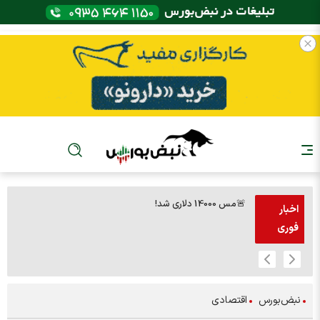
🚨مس 14000 دلاری شد!
🚨پز
اخبار
فوری
نبض‌بورس
اقتصادی