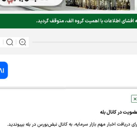
 افشای اطلاعات با اهمیت گروه الف، متوقف گردید.
به نقل از کدال،نماد معاملاتی شرکت نفت پارس (شنفت ۱) با توجه به افشای اطلاعا
✕
لاتی بعد بصورت حراج ناپیوسته و بدون محدودیت دامنه نوسان ق
ضویت در کانال بله
رای دریافت اخبار مهم بازار سرمایه، به کانال نبض‌بورس در بله بپیوندید.
ران