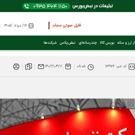
فایل صوتی مجامع و کنفرانس ها
را از اینجا گوش کنید
۱۶/ مرداد /۱۴۰۵
عرضه اولیه بعدی کدام نماد است؟ (کلیک کنید)
ر ارز و سکه
بورس کالا
چندرسانه‌ای
نبض‌پلاس
شرکت‌ها
فوری:
پرداخت وام 200 میلیونی بورس از روز شنبه ۹ خرداد ۱۴۰۵
کد خبر: ۷۶۹۷۶
۰۸:۰۵
۱۴۰۳/۰۴/۱۱
فوری:
شاخص کل کانال 4 میلیون واحد را رد کرد