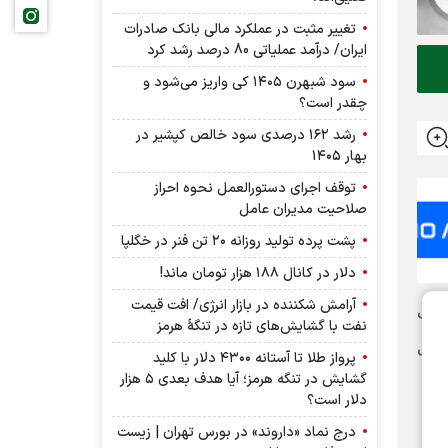
تغییر مثبت در عملکرد مالی بانک صادرات
ایران/ درآمد عملیاتی 80 درصد رشد کرد
سود شبهرن ۱۴۰۵ کی واریز می‌شود و
چقدر است؟
رشد ۱۶۲ درصدی سود خالص کپشیر در
بهار ۱۴۰۵
توقف اجرای دستورالعمل نحوه احراز
صلاحیت مدیران عامل
پشت پرده تولید روزانه ۲۰ تن فنر در خگلپا
دلار در کانال ۱۸۸ هزار تومان ماند!
آرامش شکننده در بازار انرژی/ افت قیمت
ت با اهمیت
نفت با گشایش‌های تازه در تنگۀ هرمز
یمت
پرواز طلا تا آستانه ۴۳۰۰ دلار با کلید
گشایش در تنگه هرمز؛ آیا هدف بعدی ۵ هزار
دلار است؟
درج نماد «داروند» در بورس تهران | زیست