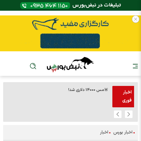
🚨مس 14000 دلاری شد!
🚨پز
اخبار
فوری
اخبار بورس
اخبار