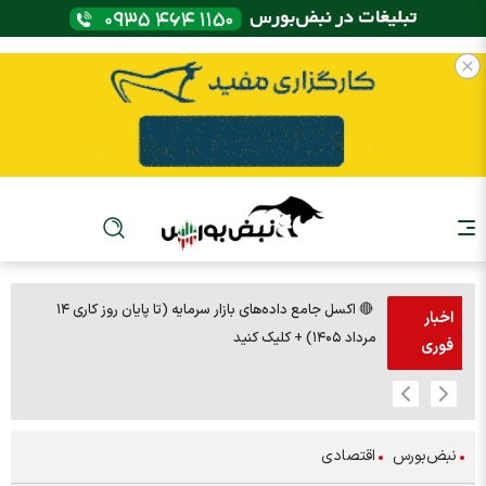
🔴 اکسل جامع داده‌های بازار سرمایه (تا پایان روز کاری ۱۴
🚨مس 14000
اخبار
مرداد ۱۴۰۵) + کلیک کنید
فوری
نبض‌بورس
اقتصادی