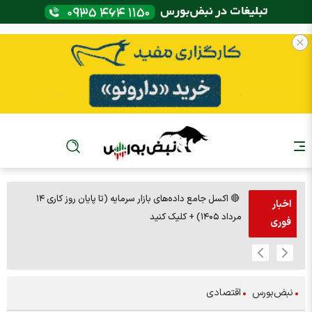
🔴 اکسل جامع داده‌های بازار سرمایه (تا پایان روز کاری ۱۴
🚨مس 14000
اخبار
مرداد ۱۴۰۵) + کلیک کنید
فوری
نبض‌بورس
اقتصادی