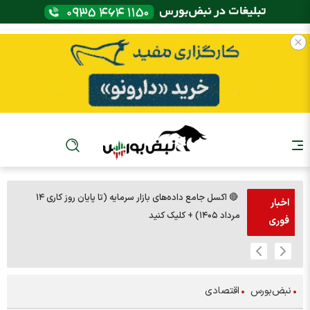
🔴 اکسل جامع داده‌های بازار سرمایه (تا پایان روز کاری ۱۴
🚨مس 14000
اخبار
مرداد ۱۴۰۵) + کلیک کنید
فوری
نبض‌بورس
اقتصادی