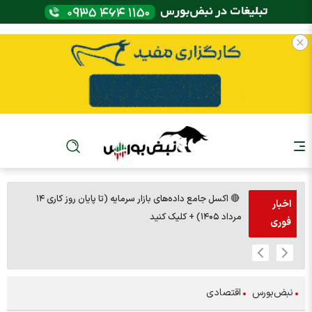
🔴 اکسل جامع داده‌های بازار سرمایه (تا پایان روز کاری ۱۴
🚨مس 14000
اخبار
مرداد ۱۴۰۵) + کلیک کنید
فوری
نبض‌بورس
اقتصادی