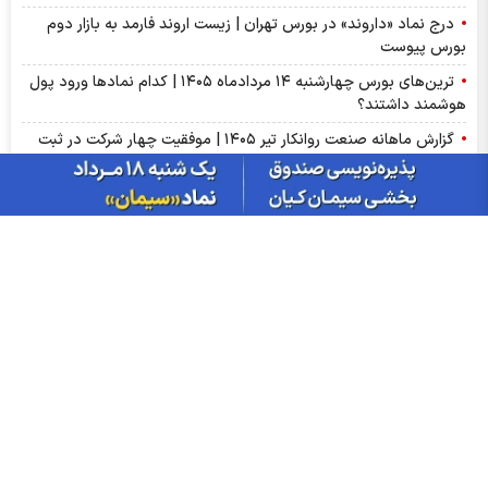
درج نماد «داروند» در بورس تهران | زیست اروند فارمد به بازار دوم
بورس پیوست
ترین‌های بورس چهارشنبه ۱۴ مردادماه ۱۴۰۵ | کدام نماد‌ها ورود پول
هوشمند داشتند؟
گزارش ماهانه صنعت روانکار تیر ۱۴۰۵ | موفقیت چهار شرکت در ثبت
رکورد تاریخی
پذیره‌نویسی صندوق نقره «سیان» از ۱۸ مرداد | جزئیات یازدهمین
صندوق نقره بورس کالا
عرضه اولیه «احیا» در راه فرابورس | جزئیات عرضه اولیه احیا و میزان
نقدینگی مورد نیاز
گزارش ماهانه سنگ آهن تیر ۱۴۰۵ | کگهر؛ ستاره بی‌رقیب صنعت
گزارش مجامع بورسی ۱۴ مرداد ۱۴۰۵ | از سود ۴ تا ۲۳ ریالی تا عدم
تصویب صورت‌های مالی این نماد‌ها
سبزپوشی بورسی با خبر توافق ایران و عمان/ پیش بینی شنبه 17
مرداد ماه
از درآمد ثابت تا طلا؛ آشنایی با صندوق‌های سرمایه‌گذاری ترنج