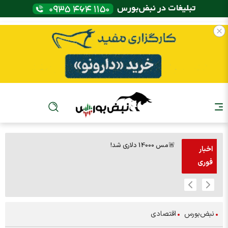
🚨مس 14000 دلاری شد!
🚨پز
اخبار
فوری
نبض‌بورس
اقتصادی