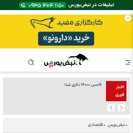
🚨مس 14000 دلاری شد!
🚨پز
اخبار
فوری
نبض‌بورس
اقتصادی