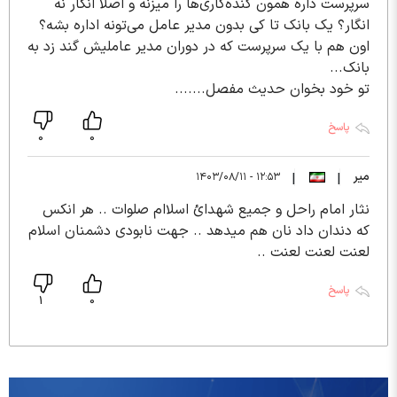
سرپرست داره همون کنده‌کاری‌ها را میزنه و اصلا انگار نه
انگار؟ یک بانک تا کی بدون مدیر عامل می‌تونه اداره بشه؟
اون هم با یک سرپرست که در دوران مدیر عاملیش گند زد به
بانک...
تو خود بخوان حدیث مفصل.......
پاسخ
0
0
میر
۱۲:۵۳ - ۱۴۰۳/۰۸/۱۱
|
|
نثار امام راحل و جمیع شهدائ اسلاام صلوات .. هر انکس
که دندان داد نان هم میدهد .. جهت نابودی دشمنان اسلام
لعنت لعنت لعنت ..
پاسخ
1
0