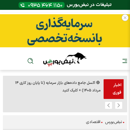
🔴 اکسل جامع داده‌های بازار سرمایه (تا پایان روز کاری ۱۴
🚨مس 14000
اخبار
مرداد ۱۴۰۵) + کلیک کنید
فوری
نبض‌بورس
اقتصادی