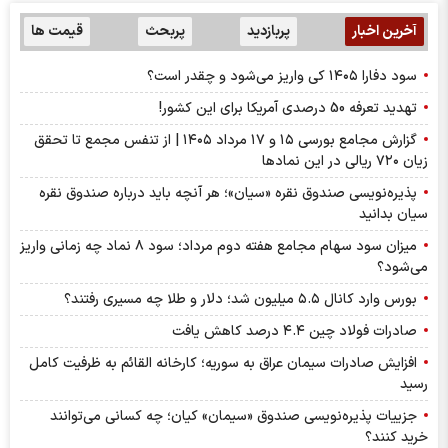
آخرین اخبار
پربازدید
پربحث
قیمت ها
سود دفارا ۱۴۰۵ کی واریز می‌شود و چقدر است؟
تهدید تعرفه 50 درصدی آمریکا برای این کشور!
گزارش مجامع بورسی ۱۵ و ۱۷ مرداد ۱۴۰۵ | از تنفس مجمع تا تحقق
زیان ۷۲۰ ریالی در این نماد‌ها
پذیره‌نویسی صندوق نقره «سیان»؛ هر آنچه باید درباره صندوق نقره
سیان بدانید
میزان سود سهام مجامع هفته دوم مرداد؛ سود ۸ نماد چه زمانی واریز
می‌شود؟
بورس وارد کانال ۵.۵ میلیون شد؛ دلار و طلا چه مسیری رفتند؟
صادرات فولاد چین ۴.۴ درصد کاهش یافت
افزایش صادرات سیمان عراق به سوریه؛ کارخانه القائم به ظرفیت کامل
رسید
جزییات پذیره‌نویسی صندوق «سیمان» کیان؛ چه کسانی می‌توانند
خرید کنند؟