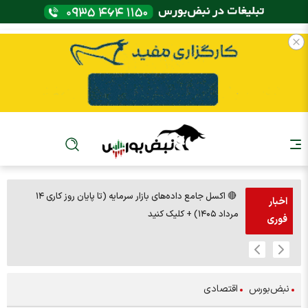
🔴 اکسل جامع داده‌های بازار سرمایه (تا پایان روز کاری ۱۴
🚨مس 14000
اخبار
مرداد ۱۴۰۵) + کلیک کنید
فوری
نبض‌بورس
اقتصادی