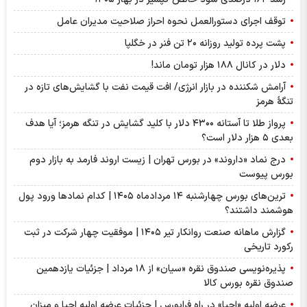
توقف اجرای دستورالعمل نحوه احراز صلاحیت مدیران عامل
پشت پرده تولید روزانه ۲۰ تن فنر در خگلپا
دلار در کانال ۱۸۸ هزار تومان ماند!
آرامش شکننده در بازار انرژی/ افت قیمت نفت با گشایش‌های تازه در
تنگۀ هرمز
پرواز طلا تا آستانه ۴۳۰۰ دلار با کلید گشایش در تنگه هرمز؛ آیا هدف
بعدی ۵ هزار دلار است؟
درج نماد «داروند» در بورس تهران | زیست اروند فارمد به بازار دوم
بورس پیوست
ترین‌های بورس چهارشنبه ۱۴ مردادماه ۱۴۰۵ | کدام نماد‌ها ورود پول
هوشمند داشتند؟
گزارش ماهانه صنعت روانکار تیر ۱۴۰۵ | موفقیت چهار شرکت در ثبت
رکورد تاریخی
پذیره‌نویسی صندوق نقره «سیان» از ۱۸ مرداد | جزئیات یازدهمین
صندوق نقره بورس کالا
عرضه اولیه «احیا» در راه فرابورس | جزئیات عرضه اولیه احیا و میزان