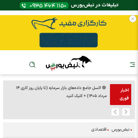
🔴 اکسل جامع داده‌های بازار سرمایه (تا پایان روز کاری ۱۴
🚨مس 14000
اخبار
مرداد ۱۴۰۵) + کلیک کنید
فوری
نبض‌بورس
اقتصادی