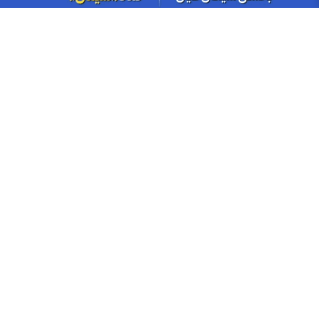
مهم بورس کالا برای سهامداران کچاد و شیراز
سود شکام ۱۴۰۵ کی واریز می‌شود و چقدر است؟
پیش‌بینی بورس فردا یکشنبه ۱۸ مرداد ۱۴۰۵| بورس هنوز ظرفیت رشد
۵۰ درصدی دارد؟
مجمع مؤسسین صندوق سرمایه‌گذاری در دارایی‌های ارزی با درآمد
ثابت ارزی ملی کیمیا برگزار شد
سرپرست گروه سرمایه‌گذاری مسکن در پیامی روز خبرنگار را تبریک گفت
با صدور پیامی؛ مدیرعامل بانک ملی ایران روز خبرنگار را تبریک گفت
مجموع ارزش ۴۲۶ میلیارد تومانی معاملات زعفران در بورس کالا
اخبار چهره ها
افشین خانی
سیدعلی مدنی زاده
عبدالناصر همتی