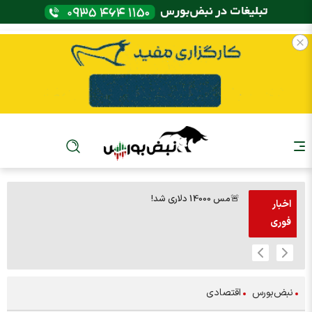
🚨مس 14000 دلاری شد!
🚨پز
اخبار
فوری
نبض‌بورس
اقتصادی