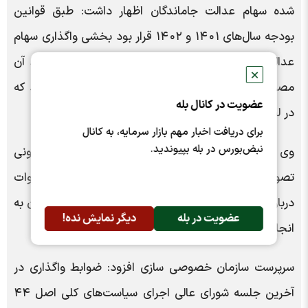
شده سهام عدالت جاماندگان اظهار داشت: طبق قوانین
بودجه سال‌های ١۴٠١ و ١۴٠٢ قرار بود بخشی واگذاری سهام
عدالت در قالب یک بسته پرتفویی انجام شود که شرط آن
✕
مصوبه هیات دولت برای واگذاری شرکت‌های بورسی بود که
عضویت در کانال بله
در لیست واگذاری قرار دارند.
برای دریافت اخبار مهم بازار سرمایه، به کانال
نبض‌بورس در بله بپیوندید.
وی ادامه داد: سال گذشته به دلیل برخی موانع قانونی
تصویب بسته پیشنهادی سازمان خصوصی به هیات دوات
درباره واگذاری سهام پرتفویی برای سهام عدالت جاماندگان به
عضویت در بله
دیگر نمایش نده!
انجام نرسید.
سرپرست سازمان خصوصی سازی افزود: ضوابط واگذاری در
آخرین جلسه شورای عالی اجرای سیاست‌های کلی اصل ۴۴