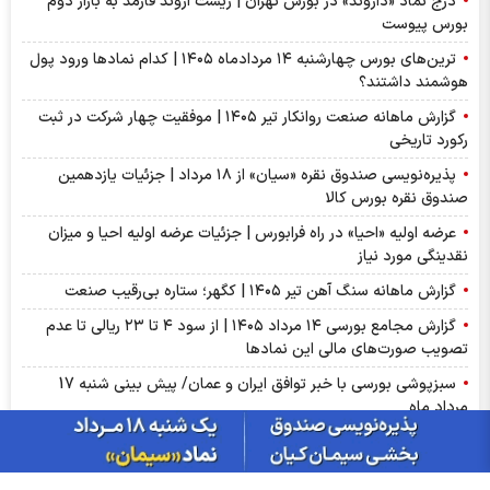
درج نماد «داروند» در بورس تهران | زیست اروند فارمد به بازار دوم
بورس پیوست
ترین‌های بورس چهارشنبه ۱۴ مردادماه ۱۴۰۵ | کدام نماد‌ها ورود پول
هوشمند داشتند؟
گزارش ماهانه صنعت روانکار تیر ۱۴۰۵ | موفقیت چهار شرکت در ثبت
رکورد تاریخی
پذیره‌نویسی صندوق نقره «سیان» از ۱۸ مرداد | جزئیات یازدهمین
صندوق نقره بورس کالا
عرضه اولیه «احیا» در راه فرابورس | جزئیات عرضه اولیه احیا و میزان
نقدینگی مورد نیاز
گزارش ماهانه سنگ آهن تیر ۱۴۰۵ | کگهر؛ ستاره بی‌رقیب صنعت
گزارش مجامع بورسی ۱۴ مرداد ۱۴۰۵ | از سود ۴ تا ۲۳ ریالی تا عدم
تصویب صورت‌های مالی این نماد‌ها
سبزپوشی بورسی با خبر توافق ایران و عمان/ پیش بینی شنبه 17
مرداد ماه
از درآمد ثابت تا طلا؛ آشنایی با صندوق‌های سرمایه‌گذاری ترنج
بازار گوگرد چین وارد فاز اصلاح شد؛ ضعف تقاضای کودهای فسفاته