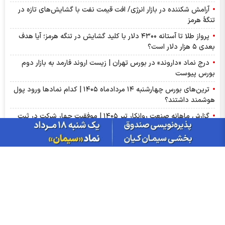
دلار در کانال ۱۸۸ هزار تومان ماند!
آرامش شکننده در بازار انرژی/ افت قیمت نفت با گشایش‌های تازه در
تنگۀ هرمز
پرواز طلا تا آستانه ۴۳۰۰ دلار با کلید گشایش در تنگه هرمز؛ آیا هدف
بعدی ۵ هزار دلار است؟
درج نماد «داروند» در بورس تهران | زیست اروند فارمد به بازار دوم
بورس پیوست
ترین‌های بورس چهارشنبه ۱۴ مردادماه ۱۴۰۵ | کدام نماد‌ها ورود پول
هوشمند داشتند؟
گزارش ماهانه صنعت روانکار تیر ۱۴۰۵ | موفقیت چهار شرکت در ثبت
رکورد تاریخی
پذیره‌نویسی صندوق نقره «سیان» از ۱۸ مرداد | جزئیات یازدهمین
صندوق نقره بورس کالا
عرضه اولیه «احیا» در راه فرابورس | جزئیات عرضه اولیه احیا و میزان
نقدینگی مورد نیاز
گزارش ماهانه سنگ آهن تیر ۱۴۰۵ | کگهر؛ ستاره بی‌رقیب صنعت