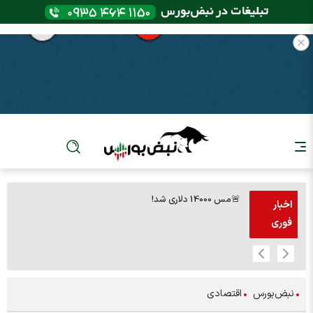
🚨مس 14000 دلاری شد!
🚨پز
اخبار
فوری
نبض‌بورس
اقتصادی