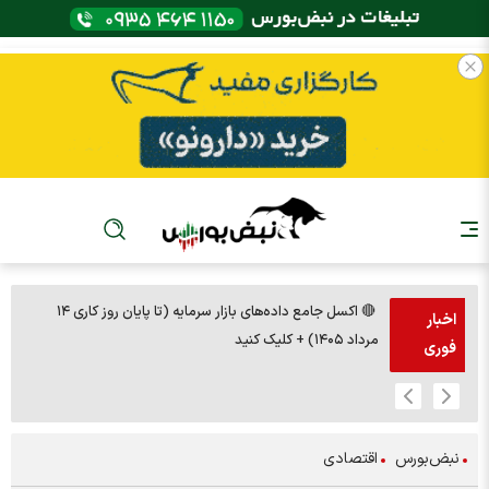
🔴 اکسل جامع داده‌های بازار سرمایه (تا پایان روز کاری ۱۴
🚨مس 14000
اخبار
مرداد ۱۴۰۵) + کلیک کنید
فوری
نبض‌بورس
اقتصادی