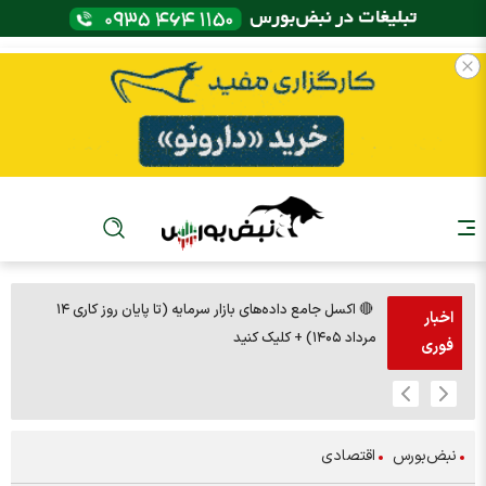
🔴 اکسل جامع داده‌های بازار سرمایه (تا پایان روز کاری ۱۴
🚨مس 14000
اخبار
مرداد ۱۴۰۵) + کلیک کنید
فوری
نبض‌بورس
اقتصادی