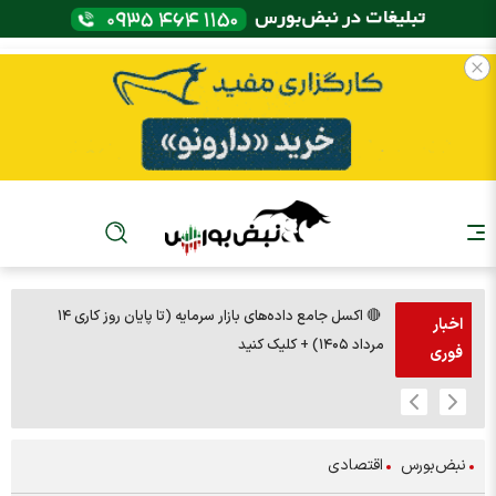
🔴 اکسل جامع داده‌های بازار سرمایه (تا پایان روز کاری ۱۴
🚨مس 14000
اخبار
مرداد ۱۴۰۵) + کلیک کنید
فوری
نبض‌بورس
اقتصادی