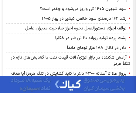
سود شبهرن ۱۴۰۵ کی واریز می‌شود و چقدر است؟
رشد ۱۶۲ درصدی سود خالص کپشیر در بهار ۱۴۰۵
توقف اجرای دستورالعمل نحوه احراز صلاحیت مدیران عامل
پشت پرده تولید روزانه ۲۰ تن فنر در خگلپا
دلار در کانال ۱۸۸ هزار تومان ماند!
آرامش شکننده در بازار انرژی/ افت قیمت نفت با گشایش‌های تازه در
تنگۀ هرمز
پرواز طلا تا آستانه ۴۳۰۰ دلار با کلید گشایش در تنگه هرمز؛ آیا هدف
بعدی ۵ هزار دلار است؟
درج نماد «داروند» در بورس تهران | زیست اروند فارمد به بازار دوم
بورس پیوست
ترین‌های بورس چهارشنبه ۱۴ مردادماه ۱۴۰۵ | کدام نماد‌ها ورود پول
هوشمند داشتند؟
گزارش ماهانه صنعت روانکار تیر ۱۴۰۵ | موفقیت چهار شرکت در ثبت
رکورد تاریخی