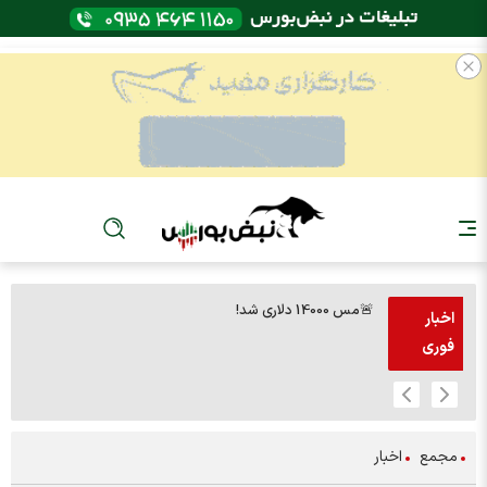
🚨مس 14000 دلاری شد!
🚨پز
اخبار
فوری
مجمع
اخبار