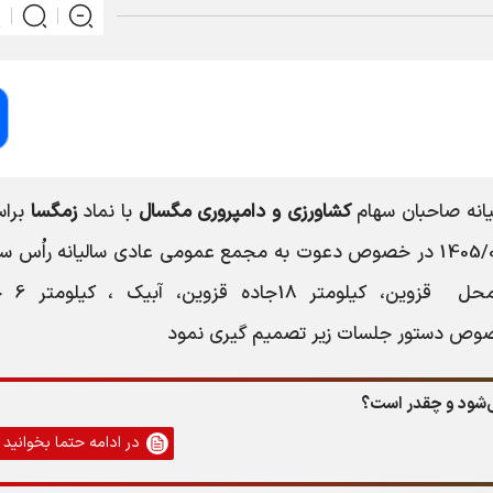
انه صاحبان سهام
کشاورزي و دامپروري مگسال
با نماد
زمگسا
برا
1405/
در خصوص دعوت به مجمع عمومی عادی سالیانه راُس س
محل
قزوين، کيلومتر 8
خصوص دستور جلسات زیر تصمیم گیری نمود
در ادامه حتما بخوانید