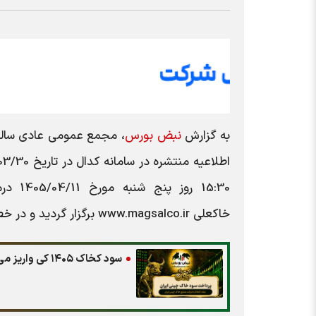
به گزارش
نبض بورس
،
مجمع عمومی عادی سالی
اطلاعیه منتشره در سامانه کدال در تاریخ
03/30
15:30 روز پنج شنبه مورخ
1405/04/11
در
خاکعلي
www.magsalco.ir
برگزار گردید و در 
سود کخاک ۱۴۰۵ کی واریز می‌شود و چقدر است؟