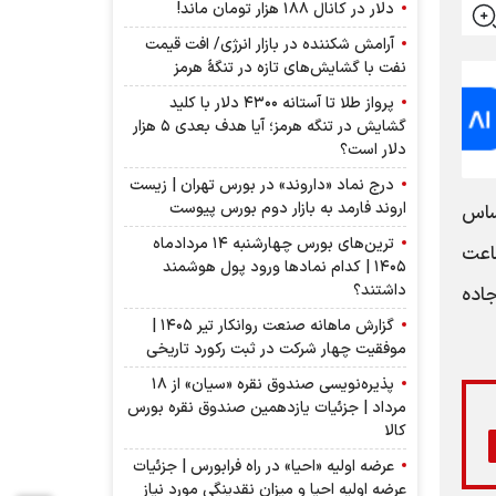
دلار در کانال ۱۸۸ هزار تومان ماند!
آرامش شکننده در بازار انرژی/ افت قیمت
نفت با گشایش‌های تازه در تنگۀ هرمز
پرواز طلا تا آستانه ۴۳۰۰ دلار با کلید
گشایش در تنگه هرمز؛ آیا هدف بعدی ۵ هزار
دلار است؟
درج نماد «داروند» در بورس تهران | زیست
اروند فارمد به بازار دوم بورس پیوست
ساس
ترین‌های بورس چهارشنبه ۱۴ مردادماه
اعت
۱۴۰۵ | کدام نماد‌ها ورود پول هوشمند
داشتند؟
1جاده قزوين، آبيک ، کيلومتر 6 جاده
گزارش ماهانه صنعت روانکار تیر ۱۴۰۵ |
موفقیت چهار شرکت در ثبت رکورد تاریخی
پذیره‌نویسی صندوق نقره «سیان» از ۱۸
مرداد | جزئیات یازدهمین صندوق نقره بورس
کالا
عرضه اولیه «احیا» در راه فرابورس | جزئیات
عرضه اولیه احیا و میزان نقدینگی مورد نیاز