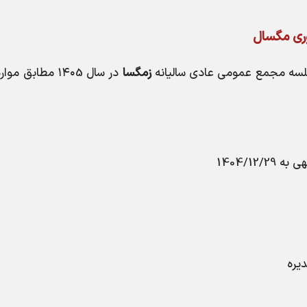
ري مگسال
لسه مجمع عمومی عادی سالیانه
زمگسا
در سال ۱۴۰5 مطابق مو
هی به
1404/12/29
یره