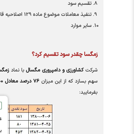
تقسیم سود
تنفیذ معاملات موضوع ماده 129 اصلاحیه قانون تجارت
سایر موارد
زمگسا
چقدر سود تقسیم کرد؟
شرکت
کشاورزي و دامپروري مگسال
با نماد
زمگس
سهم بسازد که از این میزان
76 درصد معادل 8600 ریال
بفرمایید:
ع
ب