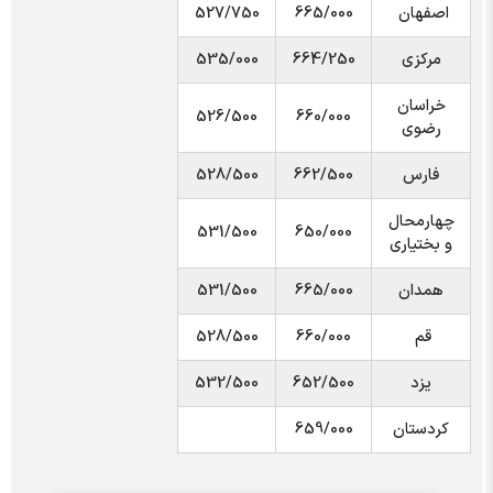
اصفهان
665/000
527/750
مرکزی
664/250
535/000
خراسان
526/500
660/000
رضوی
فارس
662/500
528/500
چهارمحال
531/500
650/000
و بختیاری
همدان
665/000
531/500
قم
660/000
528/500
یزد
652/500
532/500
کردستان
659/000