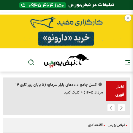
🔴 اکسل جامع داده‌های بازار سرمایه (تا پایان روز کاری ۱۴
🚨مس 14000
اخبار
مرداد ۱۴۰۵) + کلیک کنید
فوری
نبض‌بورس
اقتصادی