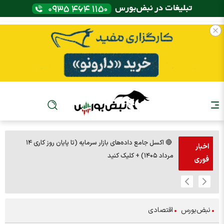
🔴 اکسل جامع داده‌های بازار سرمایه (تا پایان روز کاری ۱۴
🚨مس 14000
اخبار
مرداد ۱۴۰۵) + کلیک کنید
فوری
نبض‌بورس
اقتصادی