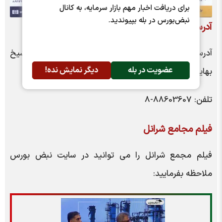
برای دریافت اخبار مهم بازار سرمایه، به کانال
نبض‌بورس در بله بپیوندید.
آدرس و تلفن امور سهام
شرانل
آدرس امور سهام: میدان ونک-خیابان ملاصدرا بعد از شیخ
عضویت در بله
دیگر نمایش نده!
بهایی پلاک 197
تلفن: 88603607-8
فیلم مجامع
شرانل
فیلم مجمع شرانل را می توانید در سایت نبض بورس
ملاحظه بفرمایید: