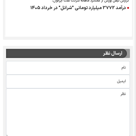
گزارش نبض بورس از عملکرد ماهانه شرکت نفت ایرانول،
درآمد 3772 میلیارد تومانی "شرانل" در خرداد 1405
ارسال نظر