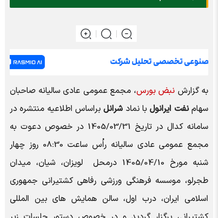
به گزارش
نبض بورس
،
مجمع عمومی عادی سالیانه صاحبان
سهام
نفت ایرانول
با نماد
شرانل
براساس اطلاعیه منتشره در
سامانه کدال در تاریخ
1405/03/31
در خصوص دعوت به
مجمع عمومی عادی سالیانه راُس ساعت 08:30 روز چهار
شنبه مورخ
1405/04/10
درمحل
لويزان، شيان، ميدان
طجرلو، موسسه فرهنگي ورزشي رفاهي کشتيراني جمهوري
اسلامي ايران، درب اول، سالن همايش هاي بين المللي
کشتيراني
برگزار گردید و در خصوص دستور جلسات زیر