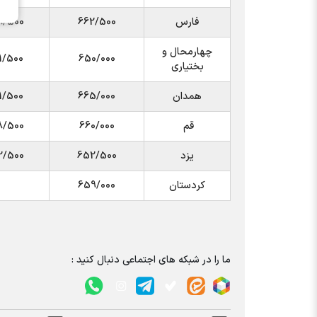
فارس
662/500
8/500
چهارمحال و
1/500
650/000
بختیاری
همدان
665/000
1/500
قم
660/000
8/500
یزد
652/500
2/500
کردستان
659/000
ما را در شبکه های اجتماعی دنبال کنید :