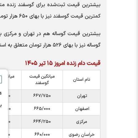
کمترین قیمت گوسفند نیز با بهای ۶۵۰ هزار تومان متعلق به استان چهار محال و بختیاری است.
گوساله نیز با بهای ۵۲۶ هزار تومان متعلق به استان خراسان رضوی است. | تجارت نیوز
قیمت دام زنده امروز ۱۵ تیر ۱۴۰۵
میانگین قیمت
میانگین
نام استان
گوسفند
گوسا
ع
تهران
667/750
5/000
ب
اصفهان
665/000
7/750
مرکزی
664/250
5/000
خراسان رضوی
660/000
6/500