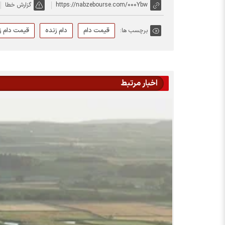
https://nabzebourse.com/000Ybw
گزارش خطا
قیمت دام
دام زنده
قیمت دام ز
برچسب ها:
اخبار مرتبط