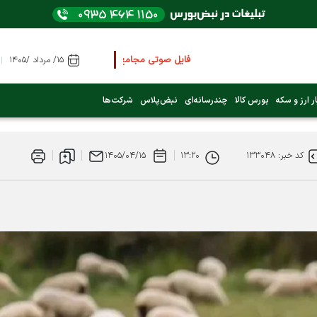
فایل صوتی مجامع و کنفرانس ها
را از اینجا گوش کنی
۱۵/ مرداد /۱۴۰۵
عرضه اولیه بعدی کدام نماد است؟ (کلیک کنید)
ر ارز و سکه
بورس کالا
چندرسانه‌ای
نبض‌پلاس
شرکت‌ها
فوری:
پرداخت وام 200 میلیونی بورس از روز شنبه ۹ خرداد ۱۴۰۵
کد خبر: ۱۳۳۰۴۸
۱۳:۲۰
۱۴۰۵/۰۴/۱۵
فوری:
شاخص کل کانال 4 میلیون واحد را رد کرد