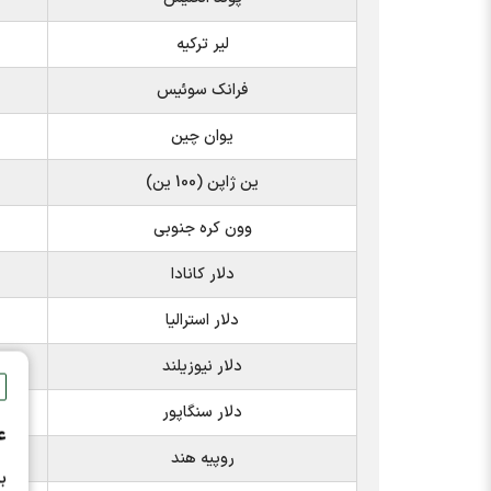
لیر ترکیه
فرانک سوئیس
یوان چین
ین ژاپن (100 ین)
وون کره جنوبی
دلار کانادا
دلار استرالیا
دلار نیوزیلند
دلار سنگاپور
ع
روپیه هند
ب