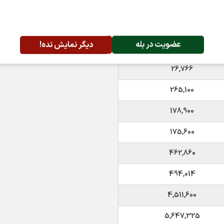
6,280
1,353
عضویت در بله
دیگر نمایش نده!
13,677
26,766
265,100
178,900
175,600
462,860
494,014
4,511,600
5,647,325