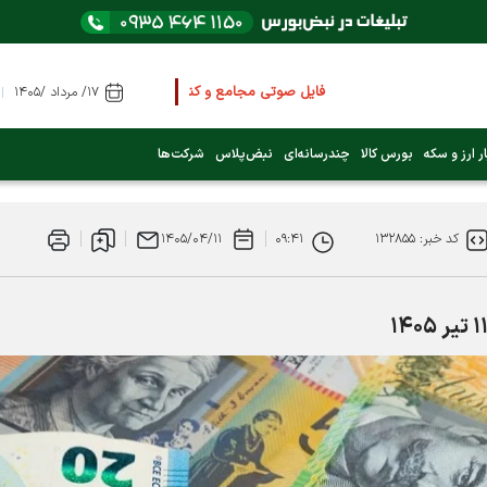
فایل صوتی مجامع و کنفرانس ها
را از اینجا گوش کنید
۱۷/ مرداد /۱۴۰۵
عرضه اولیه بعدی کدام نماد است؟ (کلیک کنید)
ر ارز و سکه
بورس کالا
چندرسانه‌ای
نبض‌پلاس
شرکت‌ها
فوری:
پرداخت وام 200 میلیونی بورس از روز شنبه ۹ خرداد ۱۴۰۵
کد خبر: ۱۳۲۸۵۵
۰۹:۴۱
۱۴۰۵/۰۴/۱۱
فوری:
شاخص کل کانال 4 میلیون واحد را رد کرد