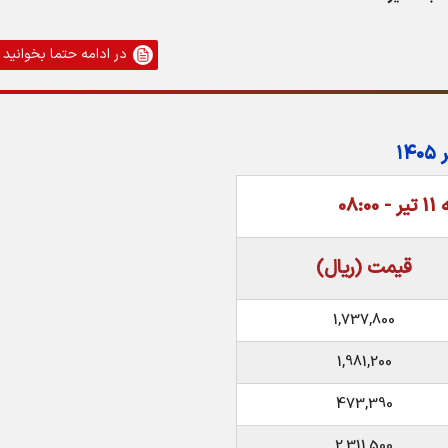
در ادامه حتما بخوانید
08
قیمت (ریال)
1,737,800
1,981,200
473,390
2,311,500