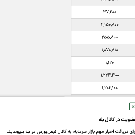
37,200
2,150,800
255,800
1,070,810
1,120
1,224,400
1,202,100
988,600
✕
1,342,400
ضویت در کانال بله
18,270
رای دریافت اخبار مهم بازار سرمایه، به کانال نبض‌بورس در بله بپیوندید.