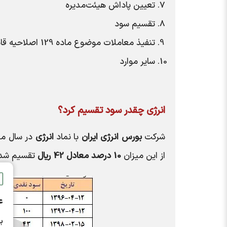
تعیین پاداش هیئت‌مدیره
تقسیم سود
تنفیذ معاملات موضوع ماده 129 اصلاحیه قانون تجارت
سایر موارد
انرژی
چقدر سود تقسیم کرد؟
شرکت
بورس انرژی ایران
با نماد
انرژی
در سال ما
از این میزان
10 درصد معادل 42 ریال
تقسیم شد. 
ع
ب