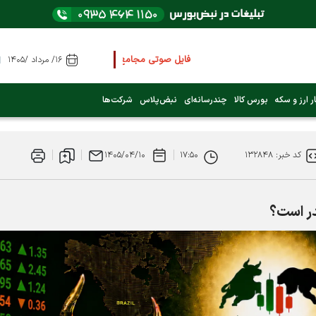
فایل صوتی مجامع و کنفرانس ها
را از اینجا گوش کنید
۱۶/ مرداد /۱۴۰۵
عرضه اولیه بعدی کدام نماد است؟ (کلیک کنید)
ر ارز و سکه
بورس کالا
چندرسانه‌ای
نبض‌پلاس
شرکت‌ها
فوری:
پرداخت وام 200 میلیونی بورس از روز شنبه ۹ خرداد ۱۴۰۵
کد خبر: ۱۳۲۸۴۸
۱۷:۵۰
۱۴۰۵/۰۴/۱۰
فوری:
شاخص کل کانال 4 میلیون واحد را رد کرد