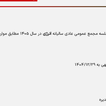
لسه مجمع عمومی عادی سالیانه
انرژی
در سال ۱۴۰5 مطابق مو
هی به
1404/12/29
یره