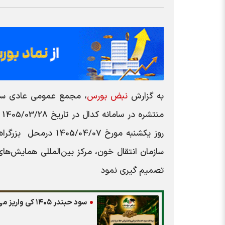
به گزارش
نبض بورس
،
مجمع عمومی عادی سال
منتشره در سامانه کدال در تاریخ
1405/03/28
روز یکشنبه مورخ
1405/04/07
درمحل
بزرگرا
سازمان انتقال خون، مرکز بين‌المللي همايش‌ها
تصمیم گیری نمود
سود حبندر ۱۴۰۵ کی واریز می‌شود و چقدر است؟