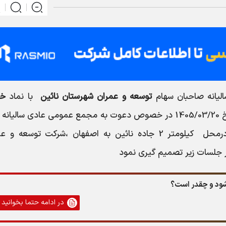
یانه صاحبان سهام
توسعه و عمران شهرستان نائين
با نماد
خع
خ
1405/03/20
در خصوص دعوت به مجمع عمومی عادی سالیانه ر
رمحل
کيلومتر 2 جاده نائين به اصفهان ،شرکت توسعه و ع
 جلسات زیر تصمیم گیری نمود
در ادامه حتما بخوانید