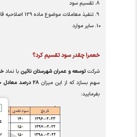
تقسیم سود
تنفیذ معاملات موضوع ماده 129 اصلاحیه قانون تجارت
سایر موارد
خعمرا
چقدر سود تقسیم کرد؟
شرکت
توسعه و عمران شهرستان نائين
با نماد
خع
سهم بسازد که از این میزان
28 درصد معادل 110 ریال
بفرمایید:
ع
ب