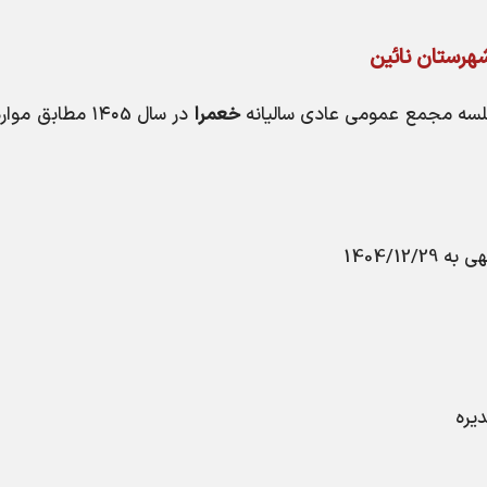
هرستان نائين
لسه مجمع عمومی عادی سالیانه
خعمرا
در سال ۱۴۰5 مطابق مو
هی به
1404/12/29
یره